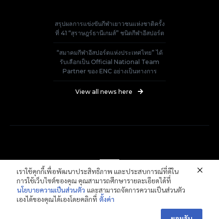
สรุปผลการแข่งขันกีฬาเยาวชนแห่งชาติครั้ง
ที่ 41 “สุราษฎร์ธานีเกมส์” ชนิดกีฬาอีสปอร์ต
“สมาคมกีฬาอีสปอร์ตแห่งประเทศไทย” ได้
รับเลือกเป็น Official National Team
Partner ของ ENC อย่างเป็นทางการ
View all news here
เราใช้คุกกี้เพื่อพัฒนาประสิทธิภาพ และประสบการณ์ที่ดีใน
การใช้เว็บไซต์ของคุณ คุณสามารถศึกษารายละเอียดได้ที่
นโยบายความเป็นส่วนตัว
และสามารถจัดการความเป็นส่วนตัว
Thailand E-Sports Federation
เองได้ของคุณได้เองโดยคลิกที่
ตั้งค่า
ยอมรับ