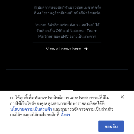
สรุปผลการแข่งขันกีฬาเยาวชนแห่งชาติครั้ง
ที่ 41 “สุราษฎร์ธานีเกมส์” ชนิดกีฬาอีสปอร์ต
“สมาคมกีฬาอีสปอร์ตแห่งประเทศไทย” ได้
รับเลือกเป็น Official National Team
Partner ของ ENC อย่างเป็นทางการ
View all news here
เราใช้คุกกี้เพื่อพัฒนาประสิทธิภาพ และประสบการณ์ที่ดีใน
การใช้เว็บไซต์ของคุณ คุณสามารถศึกษารายละเอียดได้ที่
นโยบายความเป็นส่วนตัว
และสามารถจัดการความเป็นส่วนตัว
Thailand E-Sports Federation
เองได้ของคุณได้เองโดยคลิกที่
ตั้งค่า
ยอมรับ