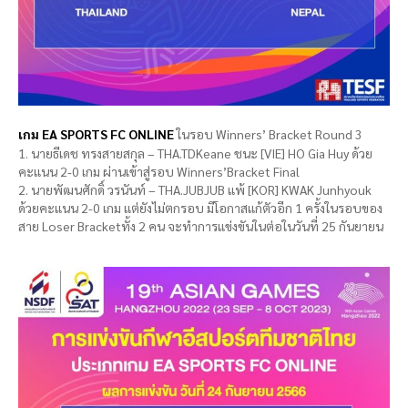
เกม EA SPORTS FC ONLINE
ในรอบ Winners’ Bracket Round 3
1. นายธีเดช ทรงสายสกุล – THA.TDKeane ชนะ [VIE] HO Gia Huy ด้วย
คะแนน 2-0 เกม ผ่านเข้าสู่รอบ Winners’Bracket Final
2. นายพัฒนศักดิ์ วรนันท์ – THA.JUBJUB แพ้ [KOR] KWAK Junhyouk
ด้วยคะแนน 2-0 เกม แต่ยังไม่ตกรอบ มีโอกาสแก้ตัวอีก 1 ครั้งในรอบของ
สาย Loser Bracketทั้ง 2 คน จะทำการแข่งขันในต่อในวันที่ 25 กันยายน